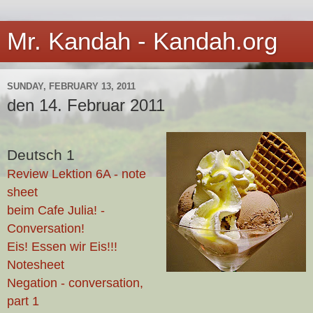
Mr. Kandah - Kandah.org
SUNDAY, FEBRUARY 13, 2011
den 14. Februar 2011
Deutsch 1
Review Lektion 6A - note
sheet
beim Cafe Julia! -
Conversation!
Eis! Essen wir Eis!!!
Notesheet
Negation - conversation,
part 1