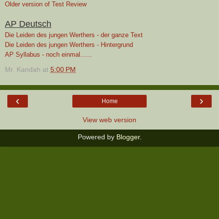
Older version of Test Review
AP Deutsch
Die Leiden des jungen Werthers - der ganze Text
Die Leiden des jungen Werthers - Hintergrund
AP Syllabus - noch einmal......
Mr. Kandah
at
5:00 PM
‹
›
Home
View web version
Powered by
Blogger
.